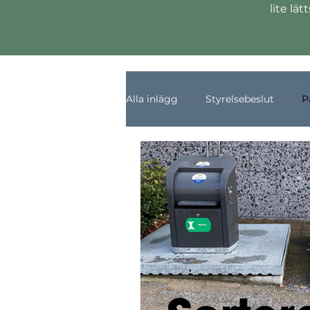
lite lä
Alla inlägg
Styrelsebeslut
P
Kul om Herrgårdsparken
E