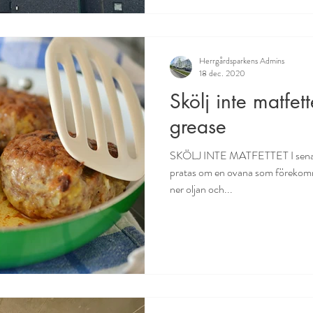
Herrgårdsparkens Admins
18 dec. 2020
Skölj inte matfet
grease
SKÖLJ INTE MATFETTET I senast
pratas om en ovana som förekomme
ner oljan och...