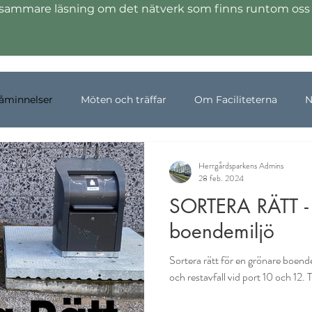
ttsammare läsning om det nätverk som finns runtom oss 
åminnelser
Möten och träffar
Om Faciliteterna
N
rbjudanden
Herrgårdsparkens Admins
28 feb. 2024
SORTERA RÄTT - 
boendemiljö
Sortera rätt för en grönare boende
och restavfall vid port 10 och 12. 