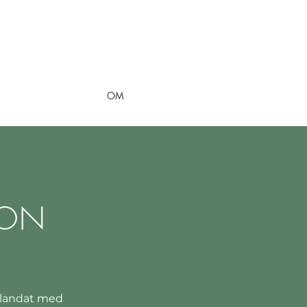
OM
ION
 blandat med