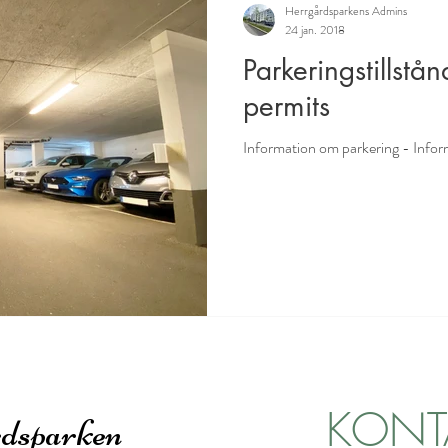
Herrgårdsparkens Admins
24 jan. 2018
Parkeringstillstå
permits
Information om parkering - Infor
KONT
dsparken