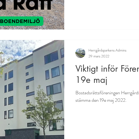
Herrgårdsparkens Admins
29 mars 2022
Viktigt inför Fö
19e maj
Bostadsrättsföreningen Herrgårds
stämma den 19e maj 2022.