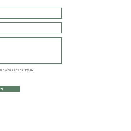
parkens
behandling av
ka