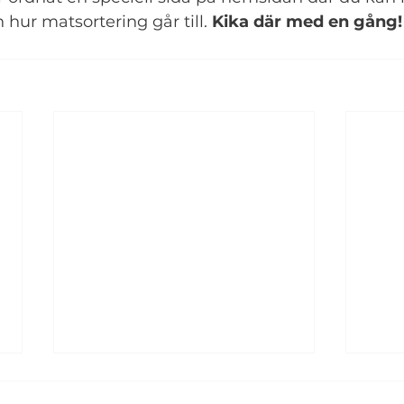
hur matsortering går till. 
Kika där med en gång!