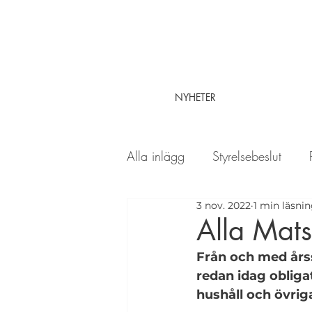
NYHETER
Alla inlägg
Styrelsebeslut
3 nov. 2022
1 min läsni
Kul om Herrgårdsparken
Alla Matso
Från och med årssk
redan idag obliga
hushåll och övrig