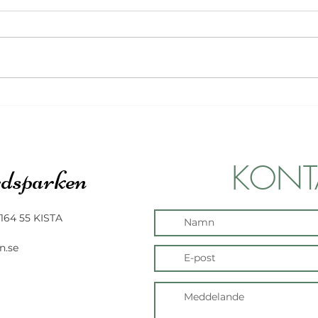
Försl
SORTERA RÄTT - För en
grönare boendemiljö
KONT
dsparken
164 55 KISTA
n.se