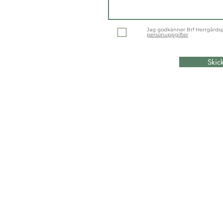
Jag godkänner Brf Herrgårds
personuppgifter
Skic