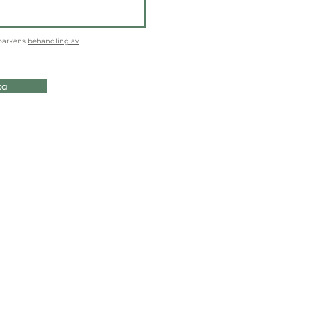
parkens
behandling av
ka