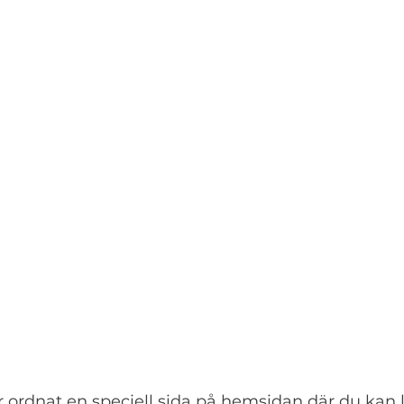
ar ordnat en speciell sida på hemsidan där du kan