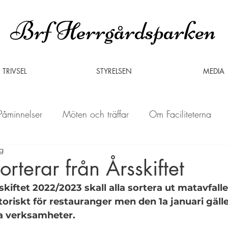
Brf Herrgårdsparken
TRIVSEL
STYRELSEN
MEDIA
Påminnelser
Möten och träffar
Om Faciliteterna
ng
Erbjudanden
rterar från Årsskiftet
iftet 2022/2023 skall alla sortera ut matavfallet
toriskt för restauranger men den 1a januari gälle
a verksamheter. 