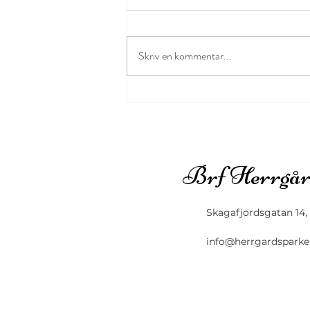
Skriv en kommentar...
Uppdaterad styrelse 2024
Brf Herrgår
Skagafjordsgatan 14,
info@herrgardsparke