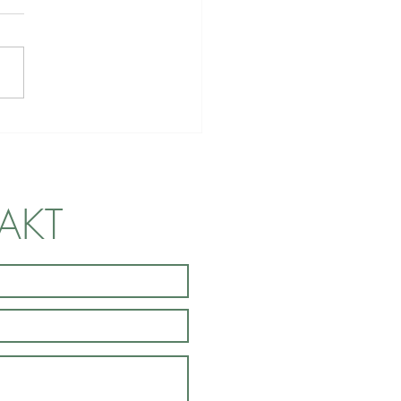
ag till nya stadgar
AKT