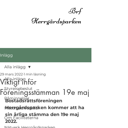
Brf
Herrgårdsparken
Inlägg
Alla inlägg
29 mars 2022
1 min läsning
Alla inlägg
Viktigt inför
Styrelsebeslut
Föreningsstämman 19e maj
Påminnelser
Bostadsrättsföreningen 
Herrgårdsparken kommer att ha 
Möten och träffar
sin årliga stämma den 19e maj 
Om Faciliteterna
2022. 
Nätverk Herrgårdsparken