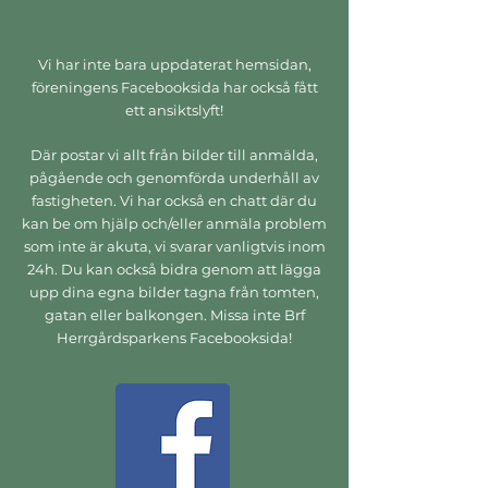
MISSA INGET VIKTIGT
Vi har inte bara uppdaterat hemsidan,
föreningens Facebooksida har också fått
Nedan läser du det senaste nyheterna
ett ansiktslyft!
från huset. Viktig information till de
Där postar vi allt från bilder till anmälda,
boende blandat med lite mer lättsam
pågående och genomförda underhåll av
information oss grannar emellan. Vi
skriver nyheter på svenska och engelska
fastigheten. Vi har också en chatt där du
kan be om hjälp och/eller anmäla problem
så att ingen missar något alla har
som inte är akuta, vi svarar vanligtvis inom
behöver känna till. Senaste nyheterna
24h. Du kan också bidra genom att lägga
nedan, resten på sidan
Nyheter
.
upp dina egna bilder tagna från tomten,
gatan eller balkongen. Missa inte Brf
Prenumerera på Bloggen
Herrgårdsparkens Facebooksida!