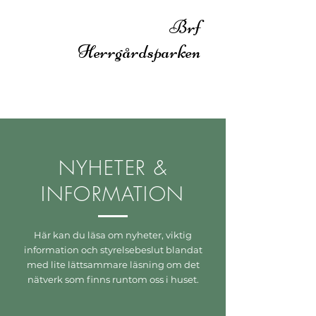
Brf
Herrgårdsparken
NYHETER &
INFORMATION
Här kan du läsa om nyheter, viktig
information och styrelsebeslut blandat
med lite lättsammare läsning om det
nätverk som finns runtom oss i huset.