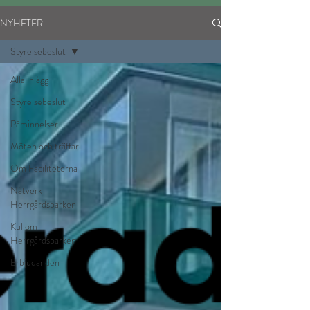
NYHETER
Styrelsebeslut
Alla inlägg
Styrelsebeslut
Påminnelser
Möten och träffar
Om Faciliteterna
Nätverk
Herrgårdsparken
Kul om
Herrgårdsparken
Erbjudanden