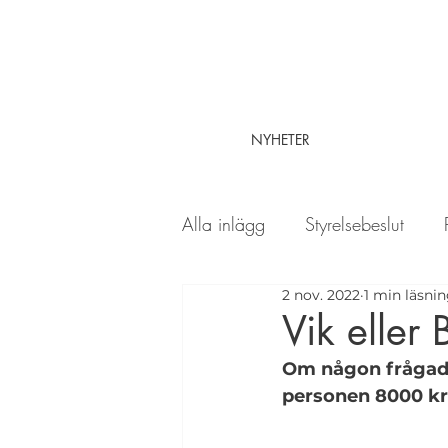
NYHETER
Alla inlägg
Styrelsebeslut
2 nov. 2022
1 min läsni
Kul om Herrgårdsparken
Vik eller 
Om någon frågade 
personen 8000 kr 