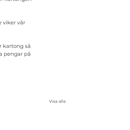
 viker vår 
r kartong så 
iga pengar på 
Visa alla