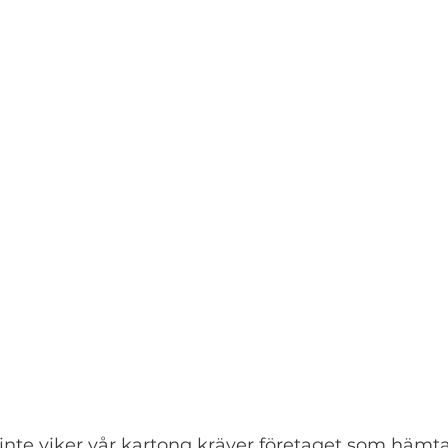
 inte viker vår kartong kräver företaget som hämt