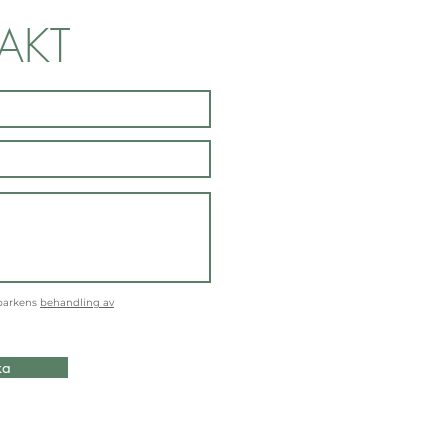
AKT
parkens
behandling av
ka