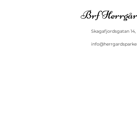
Brf Herrgår
Skagafjordsgatan 14,
info@herrgardsparke